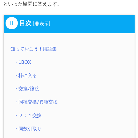
といった疑問に答えます。
目次
[
]
非表示
知っておこう！用語集
・1BOX
・枠に入る
・交換/譲渡
・同種交換/異種交換
・２：１交換
・同数引取り