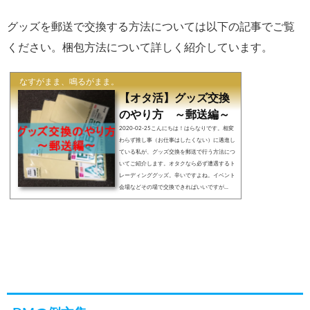
グッズを郵送で交換する方法については以下の記事でご覧
ください。梱包方法について詳しく紹介しています。
なすがまま、鳴るがまま。
【オタ活】グッズ交換
のやり方 ～郵送編～
2020-02-25こんにちは！はらなりです。相変
わらず推し事（お仕事はしたくない）に邁進し
ている私が、グッズ交換を郵送で行う方法につ
いてご紹介します。オタクなら必ず遭遇するト
レーディンググッズ。辛いですよね。イベント
会場などその場で交換できればいいですが...