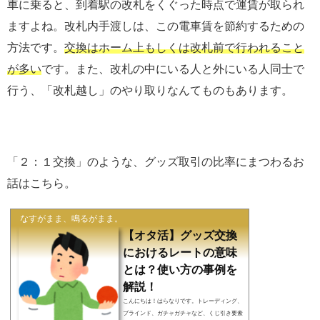
車に乗ると、到着駅の改札をくぐった時点で運賃が取られ
ますよね。改札内手渡しは、この電車賃を節約するための
方法です。
交換はホーム上もしくは改札前で行われること
が多い
です。また、改札の中にいる人と外にいる人同士で
行う、「改札越し」のやり取りなんてものもあります。
「２：１交換」のような、グッズ取引の比率にまつわるお
話はこちら。
なすがまま、鳴るがまま。
【オタ活】グッズ交換
におけるレートの意味
とは？使い方の事例を
解説！
こんにちは！はらなりです。トレーディング、
ブラインド、ガチャガチャなど、くじ引き要素