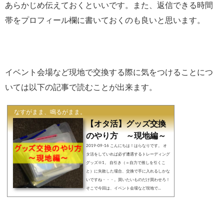
あらかじめ伝えておくといいです。また、返信できる時間
帯をプロフィール欄に書いておくのも良いと思います。
イベント会場など現地で交換する際に気をつけることにつ
いては以下の記事で読むことが出来ます。
なすがまま、鳴るがまま。
【オタ活】グッズ交換
のやり方 ～現地編～
2019-09-16 こんにちは！はらなりです。 オ
タ活をしていれば必ず遭遇するトレーディング
グッズ※1。 自引き（＝自力で推しを引くこ
と）に失敗した場合、交換で手に入れるしかな
いですね・・・。買いたいものだけ買わせろ！
そこで今回は、イベント会場など現地で...