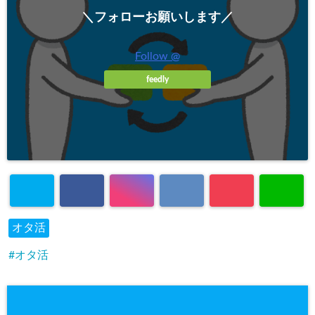
＼フォローお願いします／
Follow @
feedly
オタ活
オタ活